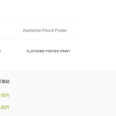
Awesome Pencil Poster
R
FLATSOME POSTER PRINT
MA
用連結
於我們
絡我們