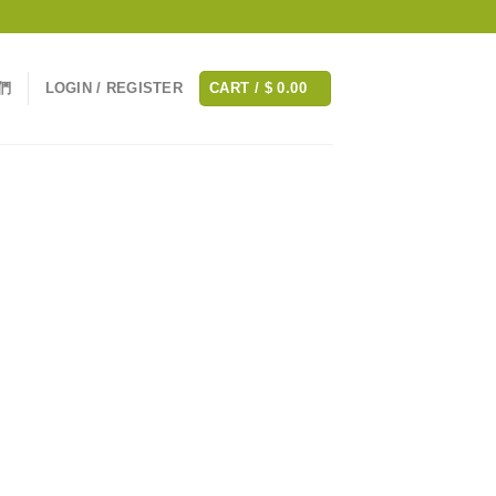
們
LOGIN / REGISTER
CART /
$
0.00