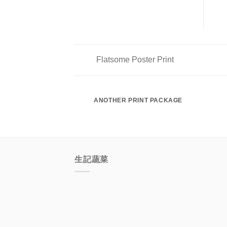
Flatsome Poster Print
ANOTHER PRINT PACKAGE
生記蔬菜