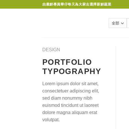
Skip
由最鮮專員華仔每天為大家去選擇新鮮蔬菜
to
content
DESIGN
PORTFOLIO
TYPOGRAPHY
Lorem ipsum dolor sit amet,
consectetuer adipiscing elit,
sed diam nonummy nibh
euismod tincidunt ut laoreet
dolore magna aliquam erat
volutpat.