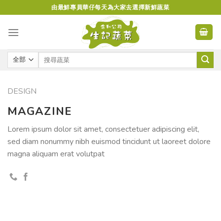
Skip
由最鮮專員華仔每天為大家去選擇新鮮蔬菜
to
content
DESIGN
MAGAZINE
Lorem ipsum dolor sit amet, consectetuer adipiscing elit,
sed diam nonummy nibh euismod tincidunt ut laoreet dolore
magna aliquam erat volutpat