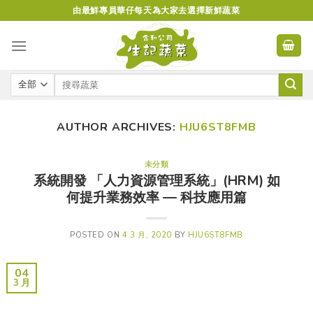
Skip
由最鮮專員華仔每天為大家去選擇新鮮蔬菜
to
content
AUTHOR ARCHIVES:
HJU6ST8FMB
未分類
系統開發 「人力資源管理系統」(HRM) 如
何提升業務效率 — 科技應用篇
POSTED ON
4 3 月, 2020
BY
HJU6ST8FMB
04
3 月