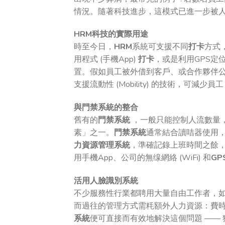
情況。隨著科技進步，這模式已進一步被
HRM科技的實際用途
時至今日，
HRM
系統可支援不同
打卡
方式
用程式 (手機App)
打卡
，或是利用GPS定
置。假如員工被外借到客戶、或合作夥伴公
支援流動性 (Mobility) 的技術，可
與門禁系統的整合
舊有的
門禁系統
，一般只能控制人流數量
素」之一。
門禁系統
通常結合讀咭器使用
力資源管理系統
，準確記錄上班時間之餘
用手機App、公司的無缐網絡 (WiFi) 和
GP
活用人臉識別系統
不少服務性行業都聘用大量自由工作者，
而過往的管理方式需粍額外人力資源：費
系統
便可直接而有效地解決這個問題 ——