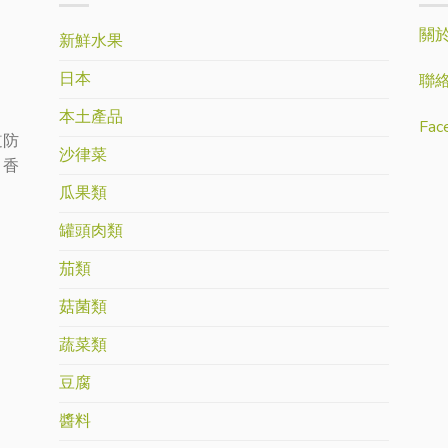
關
新鮮水果
日本
聯
本土產品
Fac
道防
沙律菜
：香
瓜果類
罐頭肉類
茄類
菇菌類
蔬菜類
豆腐
醬料