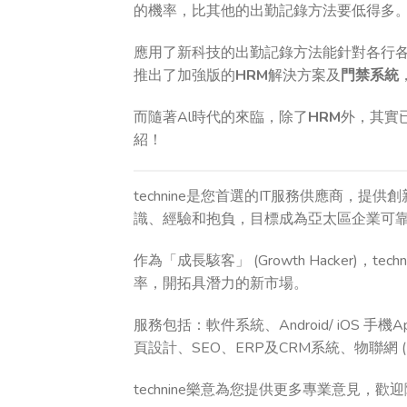
的機率，比其他的出勤記錄方法要低得多
應用了新科技的出勤記錄方法能針對各行各業
推出了加強版的
HRM
解決方案及
門禁系統
而隨著Al時代的來臨，除了
HRM
外，其實已
紹！
technine是您首選的IT服務供應商，
識、經驗和抱負，目標成為亞太區企業可
作為「成長駭客」 (Growth Hacker
率，開拓具潛力的新市場。
服務包括：軟件系統、Android/ iOS 手機A
頁設計、SEO、ERP及CRM系統、物聯網 (Io
technine樂意為您提供更多專業意見，