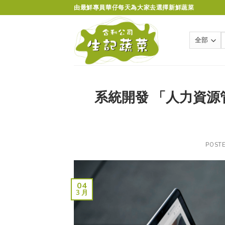
Skip
由最鮮專員華仔每天為大家去選擇新鮮蔬菜
to
content
系統開發 「人力資源
POST
04
3 月