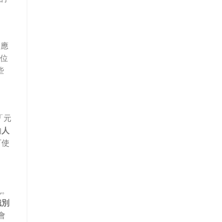
、應
位
些
「元
的
人
可使
亂。
識別
會