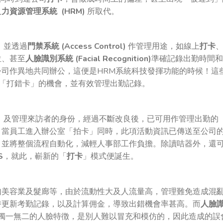
人
力資源管理系統 (HRM)
所取代。
，並透過
門禁系統 (Access Control)
作管理用途，如線上
打卡
位、甚至
人臉識別系統 (Facial Recognition)
準確記錄出勤時間和
司作異地共同辦公，這便是HRM系統科技發揮功能的時候！這
減少員工「打錯卡」的機會，並有效管理出勤記錄。
，及管理來訪者的身份，經過不斷改良後，已可用作管理出勤的
，當員工進入辦公室「拍卡」同時，此項活動資訊已傳送至公司
，並將整個流程自動化，減輕人事部工作負擔。除讀咭器外，還
S
，就此，嶄新的「
打卡
」模式便誕生。
如美容業及髮廊等，由於流動性大及人流量高，管理難免造成混
時更新考勤記錄，以及計算佣金，導致出錯機會率甚高。而
人臉
 獨一無二的人臉特徴，是別人難以冒充和模仿的，因此造成的誤