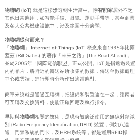
物聯網
(
IoT
) 就是這樣滲透到生活當中。除
智能家居
外不乏
其他日常應用，如智能手錶、眼鏡、運動手帶等，甚至商業
及各大公共機建設施中，涉及範圍十分廣闊。
物聯網從何而來？
「
物聯網
」
Internet of Things
(
IoT
) 概念來自1995年比爾
蓋茲 (Bill Gates) 的著作「未來之路」(The Road Ahead)，
並於2005年「國際電信聯盟」正式公開。IoT 是指透過裝置
內的晶片，將附近的轉送站所收集的數據，傳送至數據處理
中心或雲端，進行即時分析作出適當應對。
簡單來說就是通過互聯網，把設備和裝置連在一起，讓兩者
可互聯及交換資料，使能正確回應及執行指令。
早期與
物聯網
相關的技術，是現時被廣泛使用的無線射頻識
別 (Radio Frequency Identification,
RFID
) 裝置，例如八達
通、門禁系統的門卡，及HRM系統等，都是運用
RFID
操