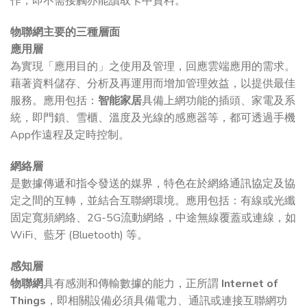
作，即不需接觸亦能讀取卡中資料。
物聯網主要的三種層面
應用層
為實現「應用目的」之使用及管理，回應雲端應用的需求。
藉著資料儲存、分析及再運用而增加管理效益，以提供最佳
服務。應用包括：
智能家居
具備上網功能的插頭、家電及系
統，即門鎖、雪櫃、溫度及光線的感應器等，都可透過手機
App作遠程及定時控制。
網絡層
是數據傳遞和指令發送的媒界，特色在於網絡通訊協定及協
定之間的互轉，並結合互聯網環境。應用包括：有線或光纖
固定寬頻網絡、2G-5G流動網絡，中途無線覆蓋或連線，如
WiFi、藍牙 (Bluetooth) 等。
感知層
物聯網
具有感測和傳輸數據的能力，正所謂
Internet of
Things
，即相關設備必須具備電力、通訊或連接互聯網功