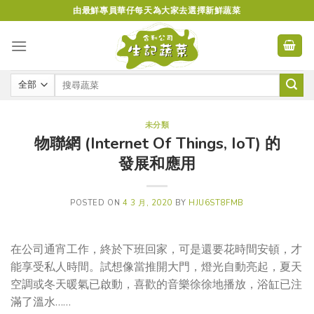
Skip
由最鮮專員華仔每天為大家去選擇新鮮蔬菜
to
content
未分類
物聯網 (Internet Of Things, IoT) 的
發展和應用
POSTED ON
4 3 月, 2020
BY
HJU6ST8FMB
在公司通宵工作，終於下班回家，可是還要花時間安頓，才
能享受私人時間。試想像當推開大門，燈光自動亮起，夏天
空調或冬天暖氣已啟動，喜歡的音樂徐徐地播放，浴缸已注
滿了溫水……