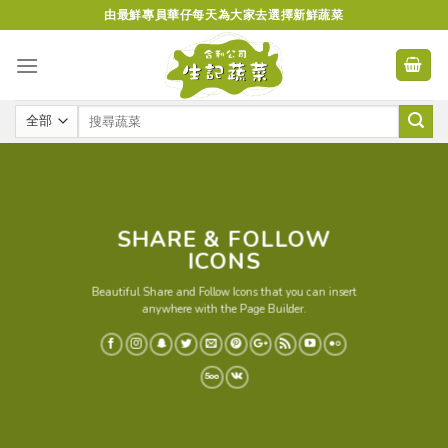
Skip
由最鮮專員華仔每天為大家去選擇新鮮蔬菜
to
content
SHARE & FOLLOW
ICONS
Beautiful Share and Follow Icons that you can insert
anywhere with the Page Builder.