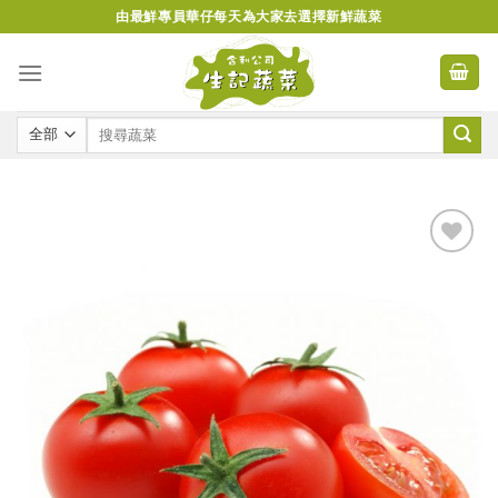
Skip
由最鮮專員華仔每天為大家去選擇新鮮蔬菜
to
content
Add to
wishlist