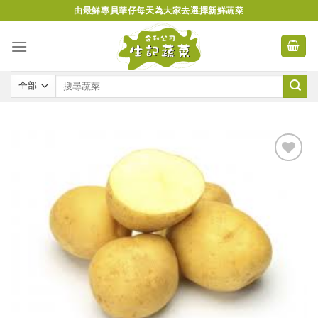
Skip
由最鮮專員華仔每天為大家去選擇新鮮蔬菜
to
content
Add to
wishlist