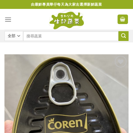
Skip
由最鮮專員華仔每天為大家去選擇新鮮蔬菜
to
content
Add to
wishlist