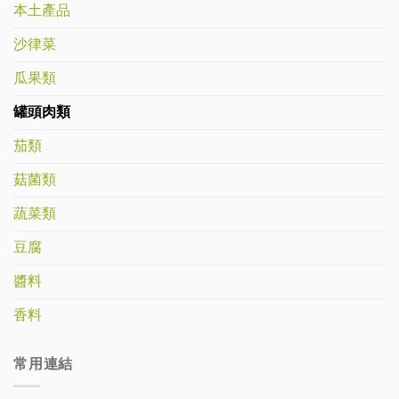
本土產品
沙律菜
瓜果類
罐頭肉類
茄類
菇菌類
蔬菜類
豆腐
醬料
香料
常用連結