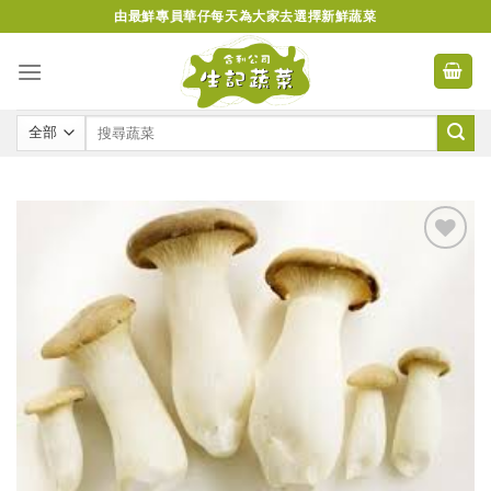
Skip
由最鮮專員華仔每天為大家去選擇新鮮蔬菜
to
content
Add to
wishlist