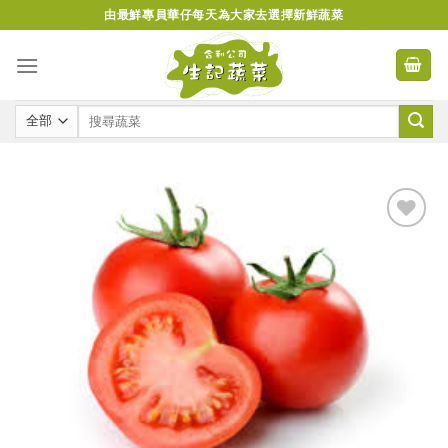
Skip
由最鮮專員華仔每天為大家去選擇新鮮蔬菜
to
content
Add to
wishlist