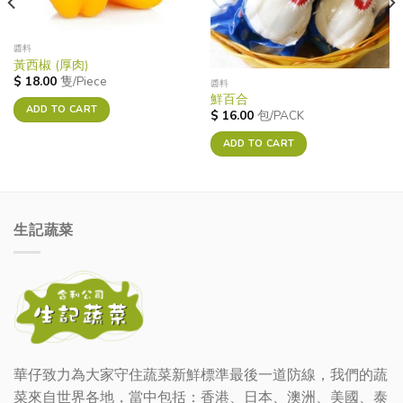
醬料
黃西椒 (厚肉)
$
18.00
隻/Piece
醬料
鮮百合
ADD TO CART
$
16.00
包/PACK
ADD TO CART
生記蔬菜
華仔致力為大家守住蔬菜新鮮標準最後一道防線，我們的蔬
菜來自世界各地，當中包括：香港、日本、澳洲、美國、泰