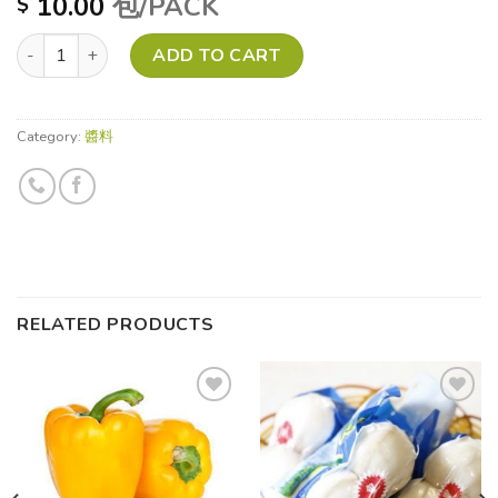
10.00
包/PACK
$
蓮子 quantity
ADD TO CART
Category:
醬料
RELATED PRODUCTS
Add to
Add to
wishlist
wishlist