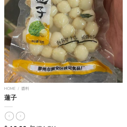
HOME
/
醬料
蓮子