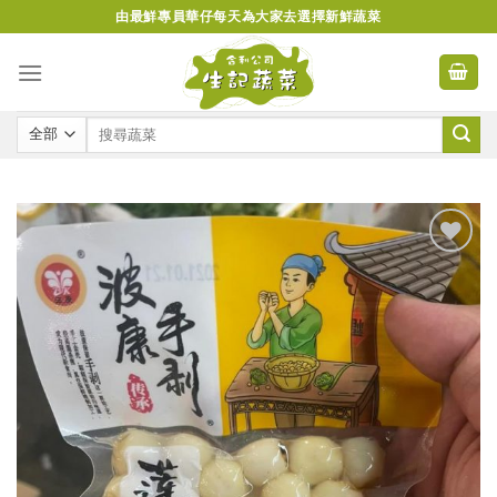
Skip
由最鮮專員華仔每天為大家去選擇新鮮蔬菜
to
content
Add to
wishlist