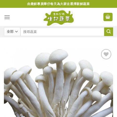
Skip
由最鮮專員華仔每天為大家去選擇新鮮蔬菜
to
content
Add to
wishlist