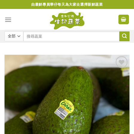
Skip
由最鮮專員華仔每天為大家去選擇新鮮蔬菜
to
content
Add to
wishlist