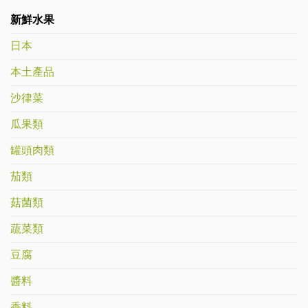
新鮮水果
日本
本土產品
沙律菜
瓜果類
罐頭肉類
茄類
菇菌類
蔬菜類
豆腐
醬料
香料