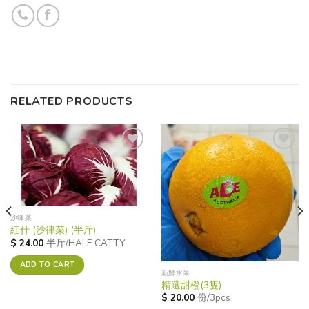
RELATED PRODUCTS
Add to
Add to
wishlist
wishlist
沙律菜
紅什 (沙律菜) (半斤)
$
24.00
半斤/HALF CATTY
ADD TO CART
新鮮水果
精選甜橙(3隻)
$
20.00
份/3pcs