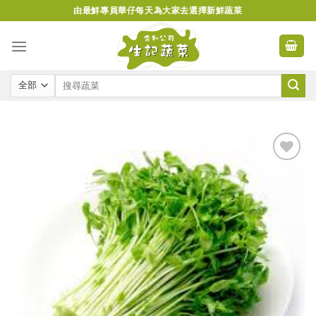
Skip
由最鮮專員華仔每天為大家去選擇新鮮蔬菜
to
content
Add to
wishlist