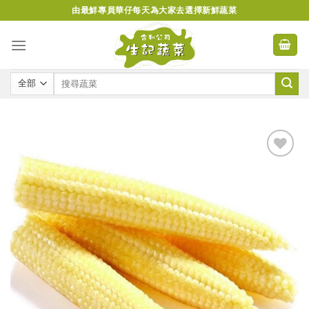
Skip
由最鮮專員華仔每天為大家去選擇新鮮蔬菜
to
content
Add to
wishlist