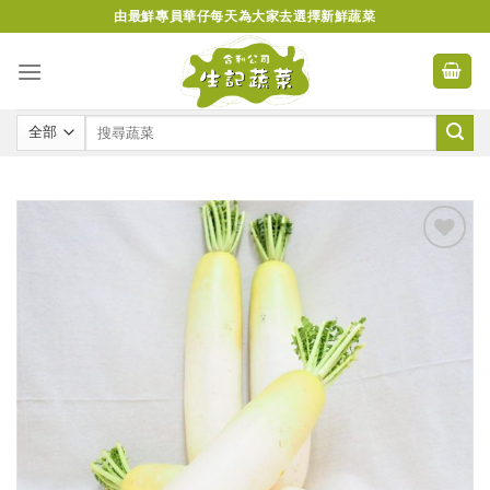
Skip
由最鮮專員華仔每天為大家去選擇新鮮蔬菜
to
content
Add to
wishlist