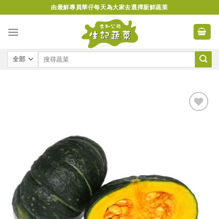
Skip
由最鮮專員華仔每天為大家去選擇新鮮蔬菜
to
content
Add to
wishlist