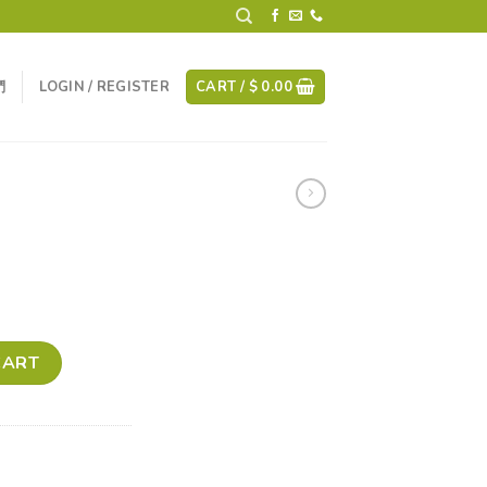
們
LOGIN / REGISTER
CART /
$
0.00
CART