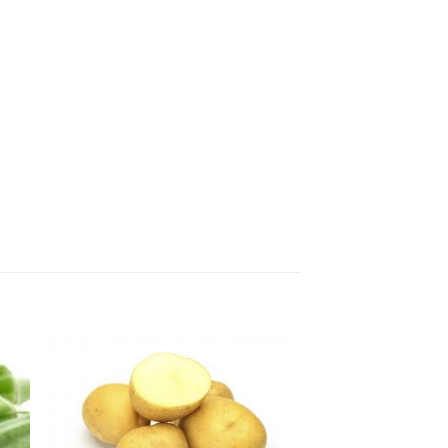
to
Add to
ist
wishlist