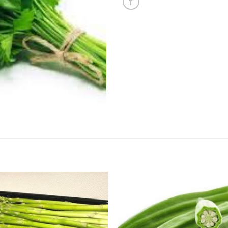
Add to
Add 
wishlist
wishl