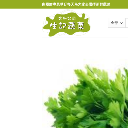
Skip
由最鮮專員華仔每天為大家去選擇新鮮蔬菜
to
content