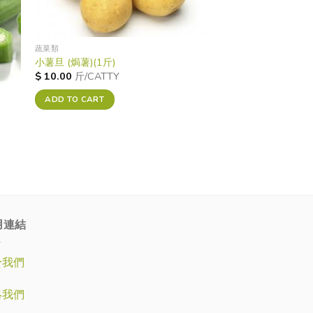
蔬菜類
小薯旦 (焗薯)(1斤)
$
10.00
斤/CATTY
ADD TO CART
用連結
於我們
絡我們