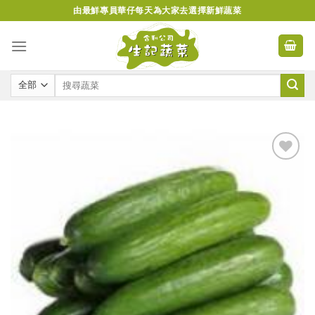
Skip
由最鮮專員華仔每天為大家去選擇新鮮蔬菜
to
content
Add to
wishlist