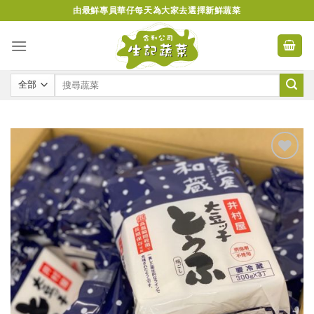
Skip
由最鮮專員華仔每天為大家去選擇新鮮蔬菜
to
content
Add to
wishlist