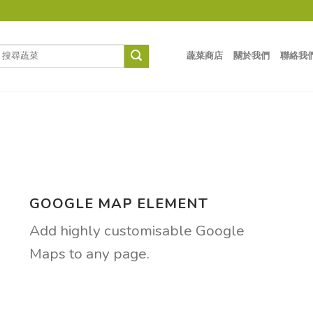
蔬菜商店
關於我們
聯絡我
GOOGLE MAP ELEMENT
Add highly customisable Google
Maps to any page.