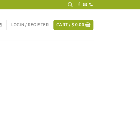
們
LOGIN / REGISTER
CART /
$
0.00