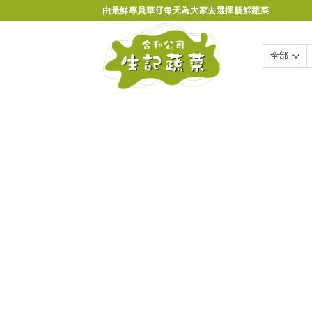
Skip
由最鮮專員華仔每天為大家去選擇新鮮蔬菜
to
content