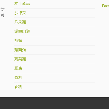
本土產品
Fac
道防
沙律菜
：香
瓜果類
罐頭肉類
茄類
菇菌類
蔬菜類
豆腐
醬料
香料