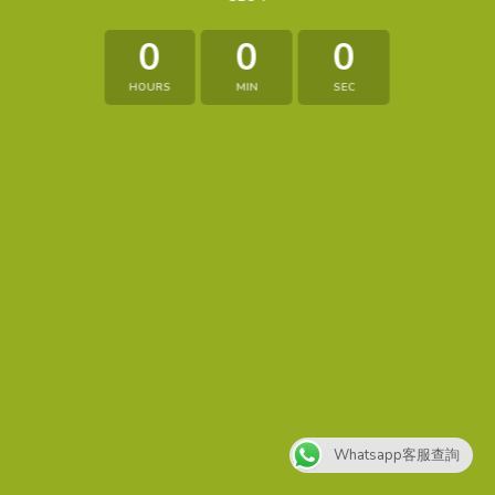
0
0
0
HOURS
MIN
SEC
Whatsapp客服查詢