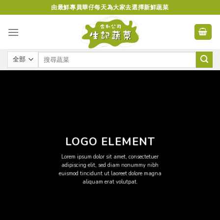
Skip
由最鮮專員華仔每天為大家去選擇新鮮蔬菜
to
content
LOGO ELEMENT
Lorem ipsum dolor sit amet, consectetuer
adipiscing elit, sed diam nonummy nibh
euismod tincidunt ut laoreet dolore magna
aliquam erat volutpat.