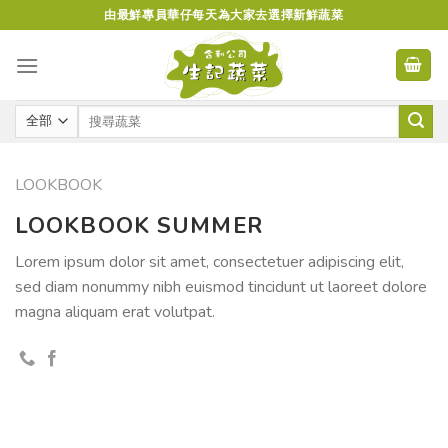
Skip
由最鮮專員華仔每天為大家去選擇新鮮蔬菜
to
content
LOOKBOOK
LOOKBOOK SUMMER
Lorem ipsum dolor sit amet, consectetuer adipiscing elit,
sed diam nonummy nibh euismod tincidunt ut laoreet dolore
magna aliquam erat volutpat.