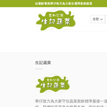
Skip
由最鮮專員華仔每天為大家去選擇新鮮蔬菜
to
content
生記蔬菜
華仔致力為大家守住蔬菜新鮮標準最後一