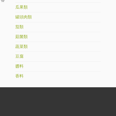
：香
瓜果類
罐頭肉類
茄類
菇菌類
蔬菜類
豆腐
醬料
香料